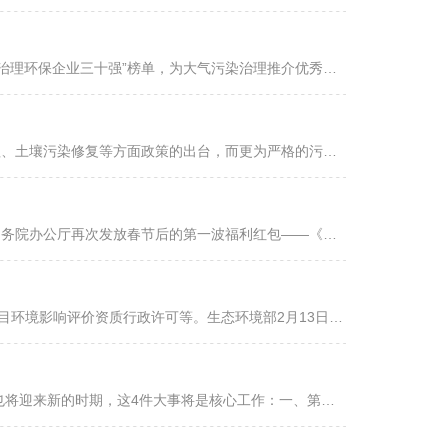
日前，中国采购与招标网、中国名企排行网联合在京发布“2018年度中国大气治理环保企业三十强”榜单，为大气污染治理推介优秀的技术服务企业，受到业内高度关注和认可，已成为各地政府、工业生产型企业、招标代理机构...
近年来，随着环境污染形势日益严峻，国家加快了大气污染防治、水污染治理、土壤污染修复等方面政策的出台，而更为严格的污染物排放和治理标准，为新增和升级改造现有的环保设备提供更为广阔的市场空间。数据显示，20...
对于环保产业来说，从来都不缺乏好消息。这不，近日，中共中央办公厅、国务院办公厅再次发放春节后的第一波福利红包——《关于加强金融服务民营企业的若干意见》(下文简称《意见》)。作为新国民经济支柱的环保产业，...
环评被认为是阻挡污染的“第一道防线”，但《环境影响评价法》取消了建设项目环境影响评价资质行政许可等。生态环境部2月13日表示，取消环评机构资质许可并非是放松监管，向宁夏等四省移送环评机构问题线索，释放了...
2019年的春节已经过去，各行各业都要重新进入工作状态。春节过后，环保也将迎来新的时期，这4件大事将是核心工作：一、第二轮中央环保督察前段时间，生态环境部部长李干杰明确强调，将从今年开始启动新一轮的中央环...