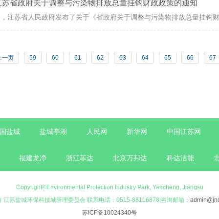
江苏省政府关于调整与污染物排放总量挂钩财政政策的通知
上一页
59
60
61
62
63
64
65
66
67
国盐城
盐城亭湖
人民网
新华网
中国江苏网
福建龙净
浙江菲达
北京万邦达
科达洁能
Copyright©Environmental Protection Industry Park, Yancheng, Jiangsu
 江苏盐城环保科技城管理委员会 联系电话：0515-88116878|咨询邮箱：
admin@jnd
苏ICP备10024340号