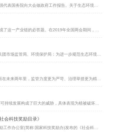
十三届全国人大二次会议3月5日上午9时在人民大会堂开幕，国务院总理李克强代表国务院向大会做政府工作报告。关于生态环境保护工作，政府工作报告提到了哪些内容？2018年工作回顾污染防治得到加强，细颗粒物(PM2.5)浓...
收不抵支，曾是污水处理厂的一笔“糊涂账”。但在这之后，污水处理费收取，成了这一产业链的必答题。在2019年全国两会期间，由全国工商联环境商会提交的《关于加强地方政府水务服务费用支付的议案》则有望成为破题良...
各省、自治区、直辖市市场监管局(厅、委)、生态环境厅(局)、新疆生产建设兵团市场监管局、环境保护局：为进一步规范生态环境监测机构资质管理，提高生态环境监测机构监测(检测)水平，市场监管总局、生态环境部组织制...
1140多亿元，这是过去一年里36个重点城市用于黑臭水体治理的投资总额。而在未来两年里，监管力度更为严苛、治理举措更为精细的“摘帽”行动仍将持续进行。全国水污染防治工作开局良好，但形势依然严峻。而在这其中，...
随着社会经济的迅猛发展，不断加剧的人类活动已经对自然资源和生态环境的可持续发展构成了巨大的威胁，具体表现为植被破坏、水土流失、沙漠化等方面。以水土流失为例，根据第一次全国水利普查数据，全国(不包括港澳...
《社会科技奖励目录》
近日，中国环保产业协会设立的“环境技术进步奖”被正式纳入国家科学技术奖励工作办公室(简称:国家科技奖励办)发布的《社会科技奖励目录》，并在国家科技奖励办公布。至此，“环境技术进步奖”成为全国性社会科技奖...