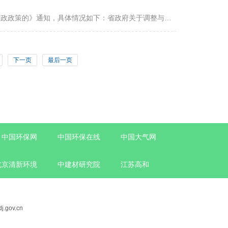
近日，江苏省人民政府发布了关于《省政府关于调整与污染物排放总量挂钩财政政策的》通知，具体情况如下：省政府关于调整与污染物排放总量挂钩财政政策的通知（苏政发〔2019〕2号）各市、县（市、区）人民政府，省各...
下一页
最后一页
中国环保网
中国环保在线
中国大气网
北京清新环境
中建材研究院
江苏高和
j.gov.cn