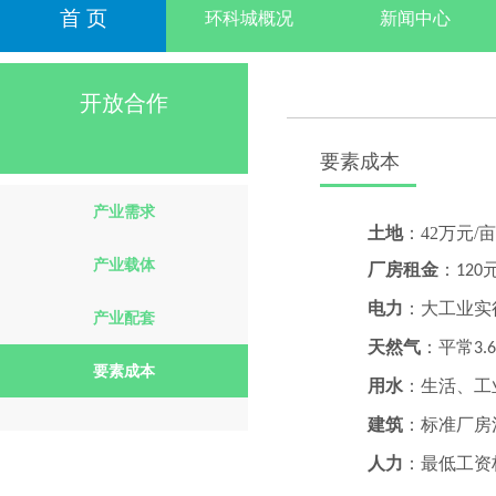
首 页
环科城概况
新闻中心
开放合作
要素成本
产业需求
土地
：
42
万元
/
亩
产业载体
厂房租金
：
120
电力
：大工业实
产业配套
天然气
：平常
3.
要素成本
用水
：生活、工
建筑
：标准厂房
人力
：最低工资