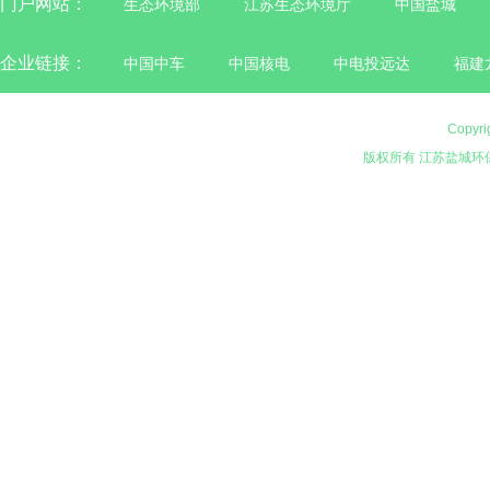
门户网站：
生态环境部
江苏生态环境厅
中国盐城
企业链接：
中国中车
中国核电
中电投远达
福建
Copyri
版权所有 江苏盐城环保