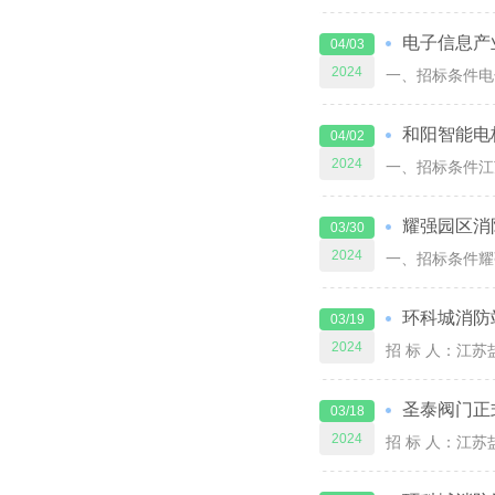
电子信息产
04/03
2024
和阳智能电
04/02
2024
耀强园区消
03/30
2024
环科城消防
03/19
2024
圣泰阀门正
03/18
2024