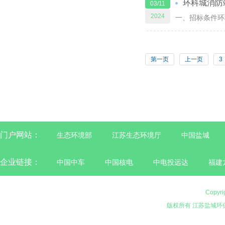
环科城消防
03/11
2024
第一页
上一页
3
门户网站：
生态环境部
江苏生态环境厅
中国盐城
企业链接：
中国中车
中国核电
中电投远达
福建
Copyri
版权所有 江苏盐城环保