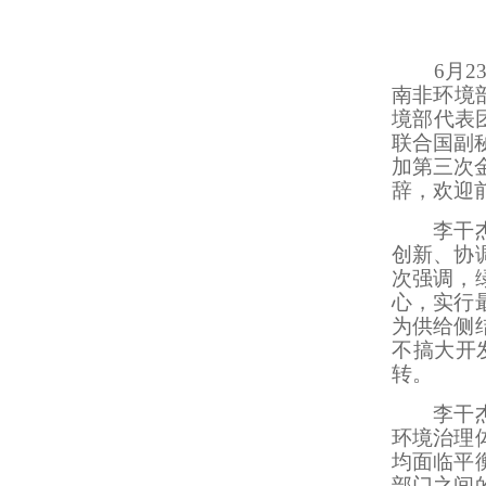
6月23
南非环境
境部代表
联合国副
加第三次
辞，欢迎
李干杰指
创新、协
次强调，
心，实行
为供给侧
不搞大开
转。
李干杰表
环境治理
均面临平
部门之间