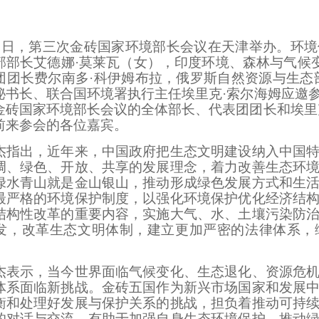
日，第三次金砖国家环境部长会议在天津举办。环境
部部长艾德娜·莫莱瓦（女），印度环境、森林与气候变
团团长费尔南多·科伊姆布拉，俄罗斯自然资源与生态
秘书长、联合国环境署执行主任埃里克·索尔海姆应邀
金砖国家环境部长会议的全体部长、代表团团长和埃里
前来参会的各位嘉宾。
出，近年来，中国政府把生态文明建设纳入中国特
调、绿色、开放、共享的发展理念，着力改善生态环
绿水青山就是金山银山，推动形成绿色发展方式和生
最严格的环境保护制度，以强化环境保护优化经济结
结构性改革的重要内容，实施大气、水、土壤污染防
发，改革生态文明体制，建立更加严密的法律体系，
示，当今世界面临气候变化、生态退化、资源危机
体系面临新挑战。金砖五国作为新兴市场国家和发展
衡和处理好发展与保护关系的挑战，担负着推动可持
的对话与交流，有助于加强自身生态环境保护，推动