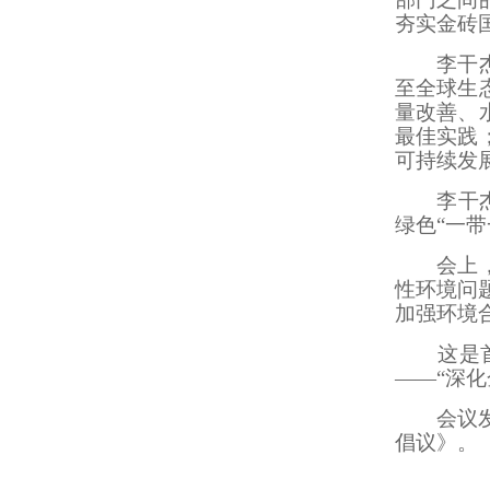
夯实金砖
李干杰指
至全球生
量改善、
最佳实践
可持续发
李干杰还
绿色“一
会上，其
性环境问
加强环境
这是首次
——“深
会议
倡议》。