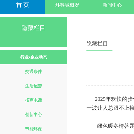
首 页
环科城概况
新闻中心
隐藏栏目
隐藏栏目
行业•企业动态
交通条件
生活配套
2025年欢快
招商电话
一波让人总跟不上
创新中心
绿色暖冬请答题
节能环保