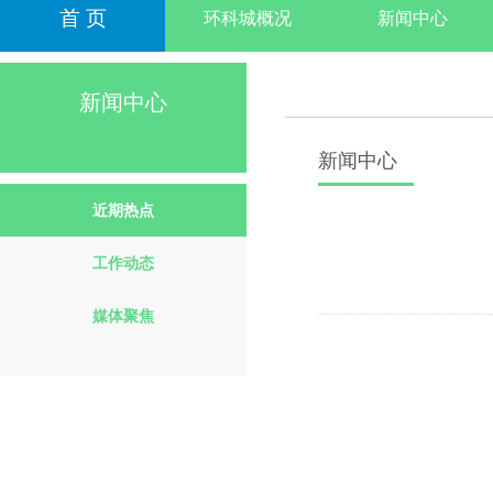
首 页
环科城概况
新闻中心
新闻中心
新闻中心
近期热点
工作动态
媒体聚焦