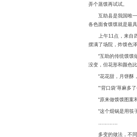
弄个蒸馍再试试。
互助县是我国唯一的
各色面食馍馍就是最
上午11点，来自四
摆满了场院，炸馍色
“互助的传统馍馍做
没变，但花形和颜色比
“花花甜，月饼酥，
“‘背口袋’荨麻多了
“原来做馍馍图案和
“这个焜锅是用筷子
…………
多变的做法，不同的